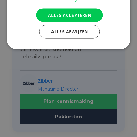
Van jouw verkoopcampagne een
succes maken?
ALLES ACCEPTEREN
Wij leveren alle essentials die jij nodig
ALLES AFWIJZEN
hebt voor een optimaal bereik. Stel jij,
net als onze klanten, hoge hoge eisen
aan kwaliteit, snelheid én
gebruiksgemak?
Zibber
Managing Director
Plan kennismaking
Pakketten