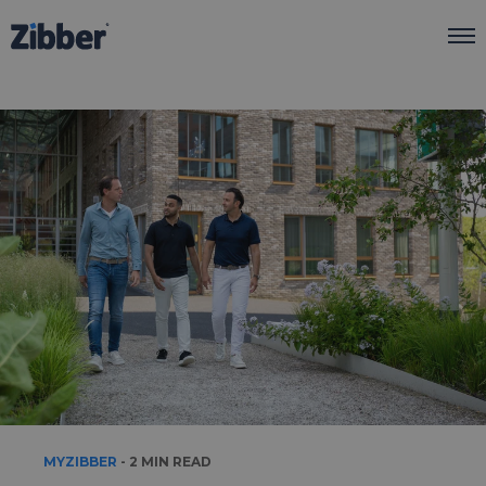
Zibber Business
Zibber Flex
Onze aanpak
Pakketten
Producten
Meer info
We're hiring!
MYZIBBER
- 2 MIN READ