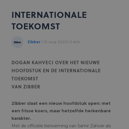
Customer Support
support_agent
INTERNATIONALE
Login
person
TOEKOMST
Zibber
| 13-aug-2025 | 2 min
DOGAN KAHVECI OVER HET NIEUWE
HOOFDSTUK EN DE INTERNATIONALE
TOEKOMST
VAN ZIBBER
Zibber slaat een nieuw hoofdstuk open: met
een frisse koers, maar hetzelfde herkenbare
karakter.
Met de officiële benoeming van Samir Zahoer als