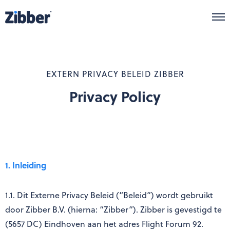
Zibber Business
Zibber Flex
Onze aanpak
EXTERN PRIVACY BELEID ZIBBER
Pakketten
Privacy Policy
Producten
Meer info
1. Inleiding
1.1. Dit Externe Privacy Beleid (“Beleid”) wordt gebruikt
We're hiring!
door Zibber B.V. (hierna: “Zibber”). Zibber is gevestigd te
(5657 DC) Eindhoven aan het adres Flight Forum 92.