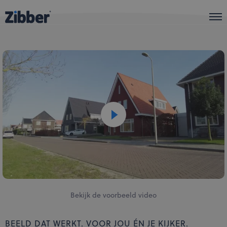
Zibber Business
Zibber Flex
Onze aanpak
Pakketten
Producten
Meer info
Bekijk de voorbeeld video
We're hiring!
BEELD DAT WERKT. VOOR JOU ÉN JE KIJKER.