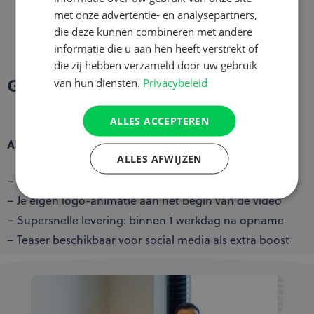
met onze advertentie- en analysepartners,
die deze kunnen combineren met andere
informatie die u aan hen heeft verstrekt of
die zij hebben verzameld door uw gebruik
Goed om te weten
van hun diensten.
Privacybeleid
ALLES ACCEPTEREN
Alle extra's die je nét dat beetje meer geven
ALLES AFWIJZEN
– Val op met een hogere ranking op Funda
– Je eigen logo-animatie aan het begin van de video
– Supersnelle levering: binnen 1 werkdag na opname
– Teaser beschikbaar voor social media als extra boost