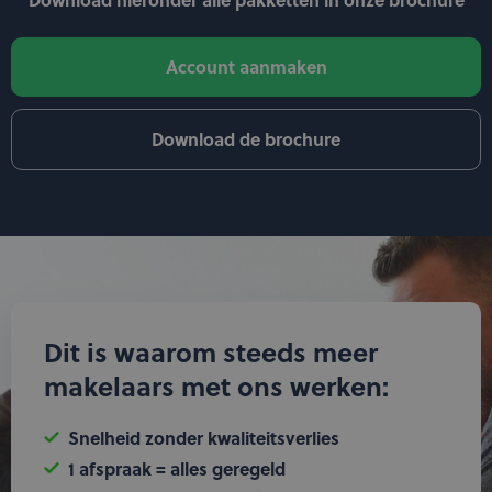
Customer Support
support_agent
Login
Account aanmaken
person
Download de brochure
Dit is waarom steeds meer
makelaars met ons werken:
Snelheid zonder kwaliteitsverlies
1 afspraak = alles geregeld