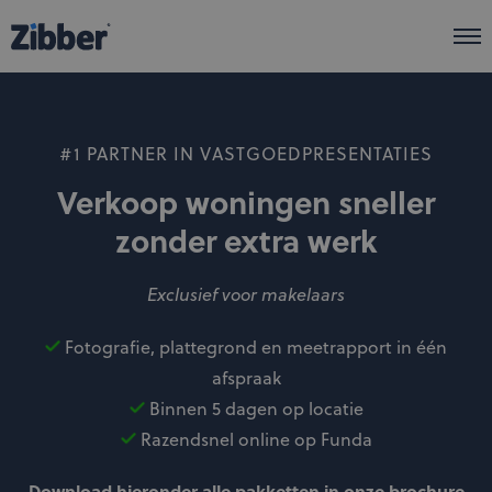
Zibber Business
Zibber Flex
Onze aanpak
#1 PARTNER IN VASTGOEDPRESENTATIES
Pakketten
Verkoop woningen sneller
Producten
zonder extra werk
Meer info
Exclusief voor makelaars
Fotografie, plattegrond en meetrapport in één
afspraak
Binnen 5 dagen op locatie
We're hiring!
Razendsnel online op Funda
Download hieronder alle pakketten in onze brochure